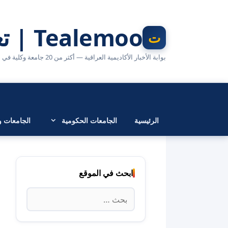
نتقل
لى
Tealemoo | تعليمو
لمحتوى
بوابة الأخبار الأكاديمية العراقية — أكثر من 20 جامعة وكلية في مكان واحد
الرئيسية
الجامعات الحكومية
الجامعات وا
ابحث في الموقع
البحث
عن: