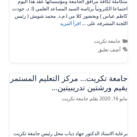
متكاملة لكافة مرافق الجامعة ومؤسساتها عقد هذا اليوم
اجتماعا الكترونياً برئاسة السيد المساعد العلمي (ا. د. جودت
كاظم عباس ) وبحضور كلا من ا.م.د. محمد شويش ( رئيس
اللجنة المشرفه على …
اقرأ المزيد
التصنيفات
جامعة تكريت
أضف تعليق
جامعة تكريت… مركز التعليم المستمر
يقيم ورشتين تدريبيتين…
مايو 16, 2020
بقلم
جامعة تكريت
برعاية الاستاذ الدكتور جهاد ذياب محل رئيس جامعة تكريت