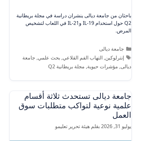
باحثان من جامعة ديالى ينشران دراسة في مجلة بريطانية
Q2 حول استخدام IL-19 وIL-21 في اللعاب لتشخيص
المرض.
التصنيفات
جامعة ديالى
الوسوم
إنترلوكين
,
التهاب الفم القلاعي
,
بحث علمي
,
جامعة
ديالى
,
مؤشرات حيوية
,
مجلة بريطانية Q2
جامعة ديالى تستحدث ثلاثة أقسام
علمية نوعية لتواكب متطلبات سوق
العمل
يوليو 31, 2026
بقلم
هيئة تحرير تعليمو