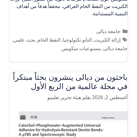
الكبريت من النفط الخام العراقي، محققاً هدفاً من أهداف
التنمية المستدامة.
التصنيفات
جامعة ديالى
الوسوم
إزالة الكبريت
,
النانو تكنولوجيا
,
النفط الخام
,
بحث علمي
,
جامعة ديالى
,
مستوعبات سكوبس
باحثون من ديالى ينشرون بحثاً مبتكراً
في مجلة عالمية من الربع الأول
أغسطس 2, 2026
بقلم
هيئة تحرير تعليمو