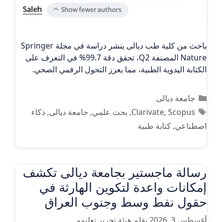
باحث من كلية طب ديالى ينشر دراسة في مجلة Springer
Nature المصنفة Q2، تحقق دقة 99.7% في التعرف على
الكتابة اليدوية الطبية، مما يعزز التحول الرقمي الصحي.
التصنيفات
جامعة ديالى
الوسوم
Scopus
,
Clarivate
,
بحث علمي
,
جامعة ديالى
,
ذكاء
اصطناعي
,
كتابة طبية
رسالة ماجستير بجامعة ديالى تكشف
إمكانات واعدة لتكوين الهارثة في
حقول نفط وسط وجنوب العراق
أغسطس 3, 2026
بقلم
هيئة تحرير تعليمو