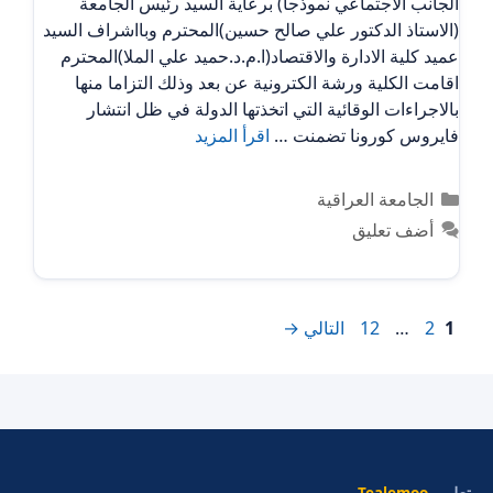
الجانب الاجتماعي نموذجا) برعاية السيد رئيس الجامعة
(الاستاذ الدكتور علي صالح حسين)المحترم وبااشراف السيد
عميد كلية الادارة والاقتصاد(ا.م.د.حميد علي الملا)المحترم
اقامت الكلية ورشة الكترونية عن بعد وذلك التزاما منها
بالاجراءات الوقائية التي اتخذتها الدولة في ظل انتشار
فايروس كورونا تضمنت …
اقرأ المزيد
التصنيفات
الجامعة العراقية
أضف تعليق
Page
Page
Page
1
2
…
12
التالي
→