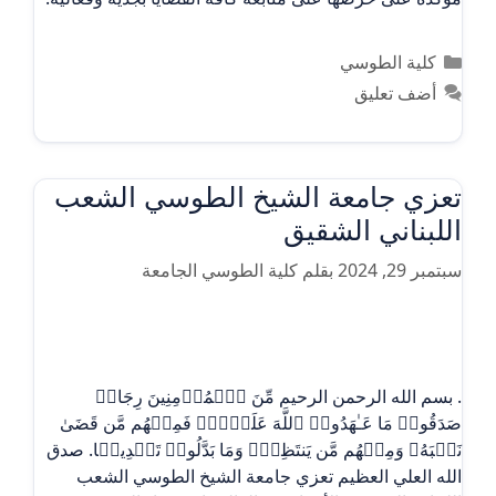
التصنيفات
كلية الطوسي
أضف تعليق
تعزي جامعة الشيخ الطوسي الشعب
اللبناني الشقيق
سبتمبر 29, 2024
بقلم
كلية الطوسي الجامعة
. بسم الله الرحمن الرحيم مِّنَ ٱلۡمُؤۡمِنِینَ رِجَالࣱ
صَدَقُوا۟ مَا عَـٰهَدُوا۟ ٱللَّهَ عَلَیۡهِۖ فَمِنۡهُم مَّن قَضَىٰ
نَحۡبَهُۥ وَمِنۡهُم مَّن یَنتَظِرُۖ وَمَا بَدَّلُوا۟ تَبۡدِیلࣰا. صدق
الله العلي العظيم تعزي جامعة الشيخ الطوسي الشعب