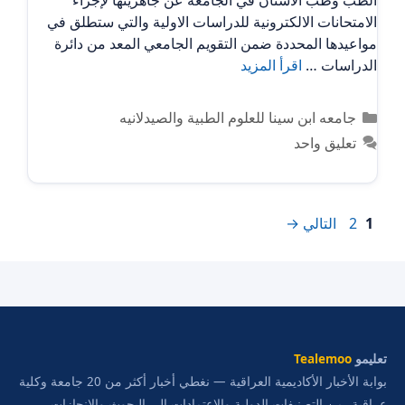
الطب وطب الاسنان في الجامعة عن جاهزيتها لإجراء
الامتحانات الالكترونية للدراسات الاولية والتي ستطلق في
مواعيدها المحددة ضمن التقويم الجامعي المعد من دائرة
الدراسات …
اقرأ المزيد
التصنيفات
جامعه ابن سينا للعلوم الطبية والصيدلانيه
تعليق واحد
Page
Page
1
2
التالي
→
تعليمو
Tealemoo
بوابة الأخبار الأكاديمية العراقية — نغطي أخبار أكثر من 20 جامعة وكلية
عراقية، من التصنيفات الدولية والاعتمادات إلى البحوث والإنجازات