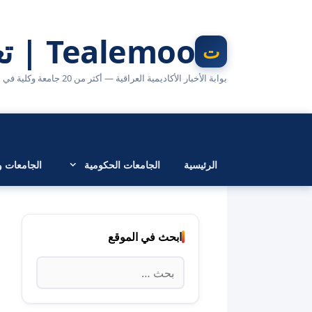
نتقل
لى
Tealemoo | تعليمو
لمحتوى
بوابة الأخبار الأكاديمية العراقية — أكثر من 20 جامعة وكلية في مكان واحد
الرئيسية
الجامعات الحكومية
الجامعات وا
ابحث في الموقع
البحث
عن: