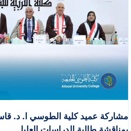
مشاركة عميد كلية الطوسي ا. د. قا
بمناقشة طالبة الدراسات العليا.