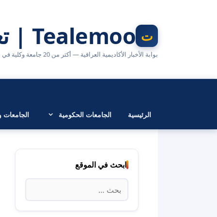
نتقل
لى
Tealemoo | تعليمو
لمحتوى
بوابة الأخبار الأكاديمية العراقية — أكثر من 20 جامعة وكلية في مكان واحد
الرئيسية
الجامعات الحكومية
الجامعات وا
ابحث في الموقع
البحث
عن: