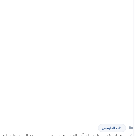
التصنيفات
كلية الطوسي
امتحانات_قسم_علوم_القرآن بالصور : جانب مصور من متابعة السيد معاون العميد