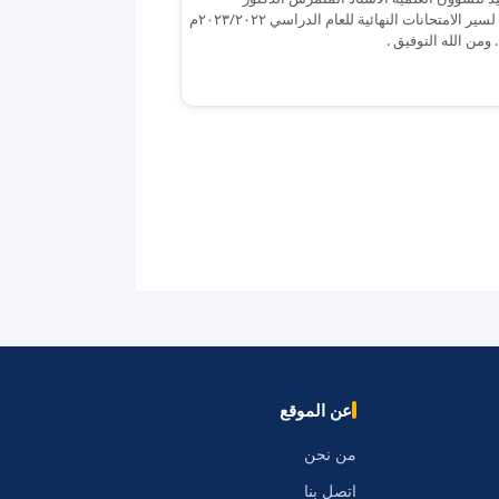
عبدالزهرة الربيعي برفقة السيد مدير التسجيل المركزي الدكتور رحيم جودي العبادي لسير الامتحانات النهائية للعام الدراسي ٢٠٢٣/٢٠٢٢م
عن الموقع
من نحن
اتصل بنا