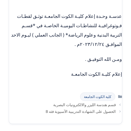
عدسـة وحـدة إعلام كليـة الكوت الجامعـة توثـق لقطـات
فـوتوغرافيـة للنشاطـات اليوميـة الخاصـة في *قسـم
التربية البدنية وعلوم الرياضة* ( الجانب العملي ) ليـوم الاحد
الموافـق ٢٠٢٣/١٢/٢٤م .
ومـن الله التوفيـق .
إعلام كليـة الكوت الجامعـة
التصنيفات
كلية الكوت الجامعة
قسم هندسة الليزر والالكترونيات البصرية
الحصول على الشهادة التدريبية الآسيوية فئه B