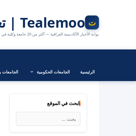
نتقل
لى
Tealemoo | تعليمو
لمحتوى
بوابة الأخبار الأكاديمية العراقية — أكثر من 20 جامعة وكلية في مكان واحد
الرئيسية
الجامعات الحكومية
الجامعات وا
ابحث في الموقع
البحث
عن: