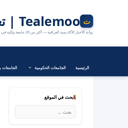
نتقل
لى
Tealemoo | تعليمو
لمحتوى
بوابة الأخبار الأكاديمية العراقية — أكثر من 20 جامعة وكلية في مكان واحد
الرئيسية
الجامعات الحكومية
الجامعات وا
ابحث في الموقع
البحث
عن: