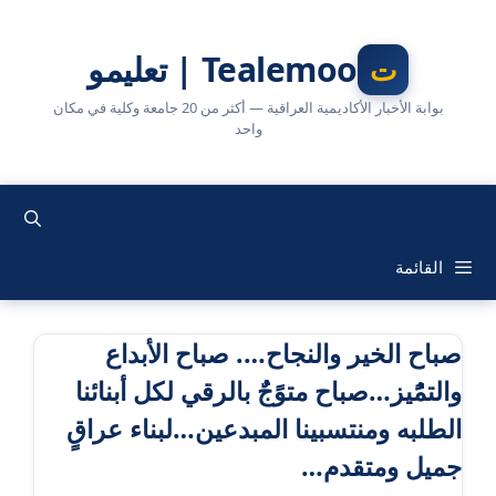
نتقل
لى
Tealemoo | تعليمو
لمحتوى
بوابة الأخبار الأكاديمية العراقية — أكثر من 20 جامعة وكلية في مكان
واحد
القائمة
صباح الخير والنجاح…. صباح الأبداع
والتمًُيز…صباح متوًجٌُ بالرقي لكل أبنائنا
الطلبه ومنتسبينا المبدعين…لبناء عراقٍ
جميل ومتقدم…