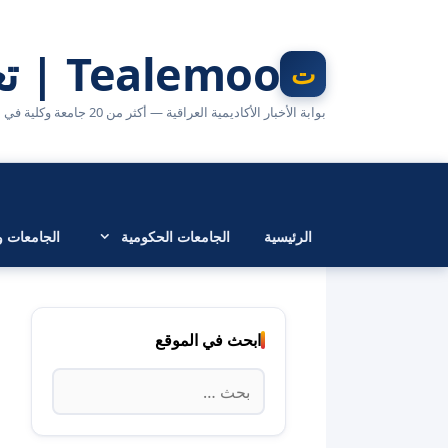
نتقل
لى
Tealemoo | تعليمو
لمحتوى
بوابة الأخبار الأكاديمية العراقية — أكثر من 20 جامعة وكلية في مكان واحد
الرئيسية
الجامعات الحكومية
الجامعات وا
ابحث في الموقع
البحث
عن: