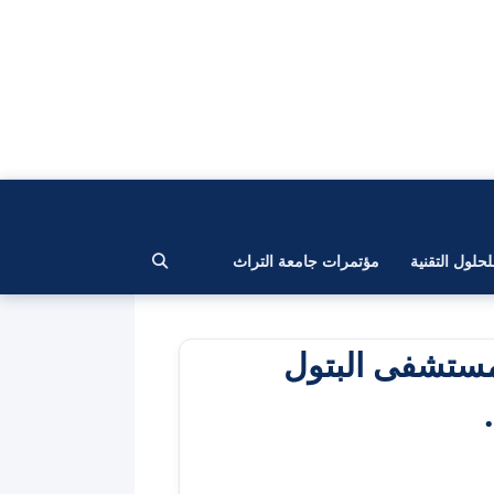
لحلول التقنية
مؤتمرات جامعة التراث
مستشفى البتول