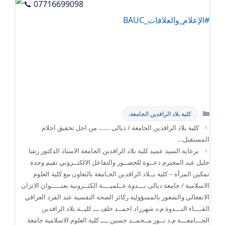
07716699098
#الإعلام_والعلاقات_BAUC
التصنيفات
كلية بلاد الرافدين الجامعة.
كلية بلاد الرافدين الجامعة / ديالى ……. من اجل تحقيق احلام
المستقبل…
برعاية السيد عميد كلية بلاد الرافدين الجامعة الاستاذ الدكتور رشا
خليل عبد المحترم دعــوة للحضــور والتفاعل الالكتــروني تقيم وحدة
تمكين المرأة – كلية بــلاد الرافدين الجـامعة بالتعاون مع كلية العلوم
الاسلامية / جامعة ديالى نـــدوة عــلميــــة الكتــرونية بعنـــــوان الاتزان
الانفعالي والشعور بالمسؤولية ركائز الصحة النفسية عند الفرد العراقي
القــــاء النـــدوة م.د شهرزاد احمــد خلف ـــ كليــة بلاد الرافدين
الجـــامعـــة م.د نــور مــحمــد حسين ــــ كلية العلوم الاسلامية جامعة