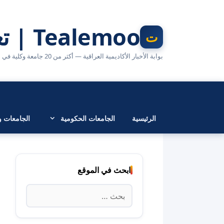
نتقل
لى
Tealemoo | تعليمو
لمحتوى
بوابة الأخبار الأكاديمية العراقية — أكثر من 20 جامعة وكلية في مكان واحد
الرئيسية
الجامعات الحكومية
الجامعات وا
ابحث في الموقع
البحث
عن: