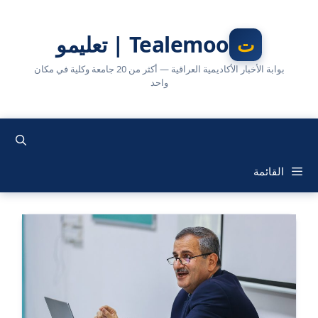
نتقل
لى
Tealemoo | تعليمو
لمحتوى
بوابة الأخبار الأكاديمية العراقية — أكثر من 20 جامعة وكلية في مكان
واحد
القائمة