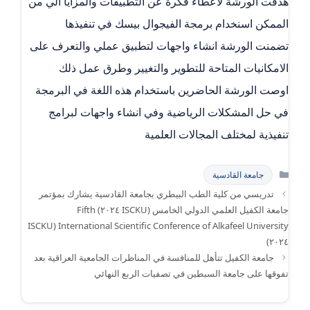
هدفت الورشة لاعطاء فكرة عن التطبيقات والمزايا الي من
الممكن اسنخدام برمجة الفيجوال بيسك في تنفيذها
تضمنت الورشة انشاء واجهات لتطبيق عملي والتعرف على
الامكانيات المتاحة للتطوير والتغيير وطرق عمل ذلك
اوصت الورشة الحاضرين باستخدام هذه اللغة في البرمجة
في حل المشكلات الرياضية وفي انشاء واجهات لبرامج
تنفيذية لمختلف المجالات العلمية
التصنيفات
جامعة القادسية
تدريسي من كلية الطب البيطري بجامعة القادسية يشارك بمؤتمر
جامعة الكفيل العلمي الدولي الخامس (ISCKU ٢٠٢٤) Fifth
International Scientific Conference of Alkafeel University (ISCKU
٢٠٢٤)
جامعة الكفيل تتأهل للمنافسة في المناظرات الجامعية العراقية بعد
تفوقها على جامعة السبطين في تصفيات الربع النهائي