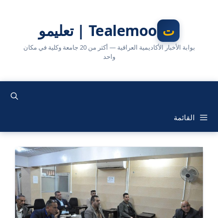
نتقل
لى
Tealemoo | تعليمو
لمحتوى
بوابة الأخبار الأكاديمية العراقية — أكثر من 20 جامعة وكلية في مكان
واحد
القائمة