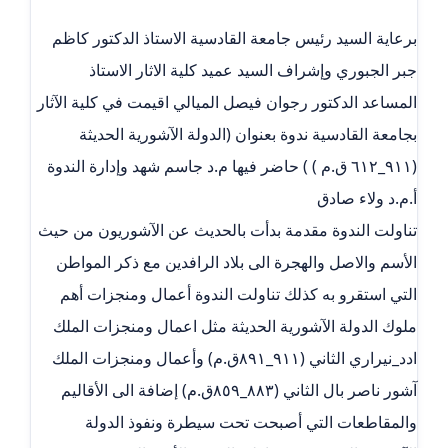
برعاية السيد رئيس جامعة القادسية الاستاذ الدكتور كاظم
جبر الجبوري وإشراف السيد عميد كلية الاثار الاستاذ
المساعد الدكتور رجوان فيصل الميالي اقيمت في كلية الآثار
بجامعة القادسية ندوة بعنوان (الدولة الآشورية الحديثة
(٩١١_٦١٢ ق.م ) ) حاضر فيها م.د جاسم شهد وإدارة الندوة
أ.م.د ولاء صادق
تناولت الندوة مقدمة بدأت بالحديث عن الآشوريون من حيث
الأسم والاصل والهجرة الى بلاد الرافدين مع ذكر المواطن
التي استقرو به كذلك تناولت الندوة أعمال ومنجزات أهم
ملوك الدولة الآشورية الحديثة مثل اعمال ومنجزات الملك
ادد_نيراري الثاني (٩١١_٨٩١ق.م) وأعمال ومنجزات الملك
آشور ناصر بال الثاني (٨٨٣_٨٥٩ق.م) إضافة الى الأقاليم
والمقاطعات التي أصبحت تحت سيطرة ونفوذ الدولة