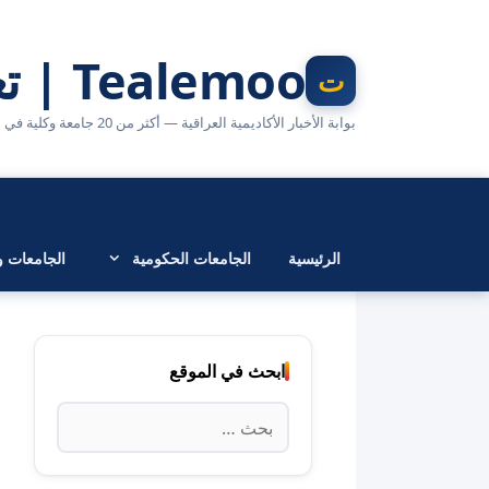
نتقل
لى
Tealemoo | تعليمو
لمحتوى
بوابة الأخبار الأكاديمية العراقية — أكثر من 20 جامعة وكلية في مكان واحد
الرئيسية
الجامعات الحكومية
الجامعات وا
ابحث في الموقع
البحث
عن: