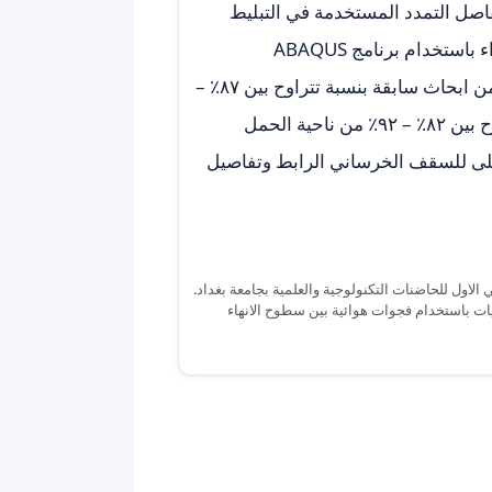
صل التمدد المستخدمة في التبليط
خدام برنامج ABAQUS
اثبتت الدراسة تطابق النتائج النظرية مع النتائج العملية المأخوذة من ابحاث سابقة بنسبة تتراوح بين ٨٧٪؜ –
١٠٠٪؜ من ناحية كفائة نقل الاحمال وكذلك تطابق نتائج بنسبة تتراوح بين ٨٢٪؜ – ٩٢٪؜ من ناحية الحمل
لمثلى للسقف الخرساني الرابط وتفاصيل
الاول للحاضنات التكنولوجية والعلمية بجامعة بغداد.
يات باستخدام فجوات هوائية بين سطوح الانهاء