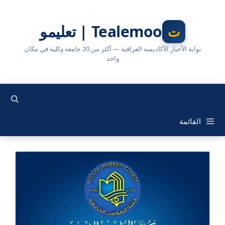
نتقل
لى
Tealemoo | تعليمو
لمحتوى
بوابة الأخبار الأكاديمية العراقية — أكثر من 20 جامعة وكلية في مكان
واحد
القائمة