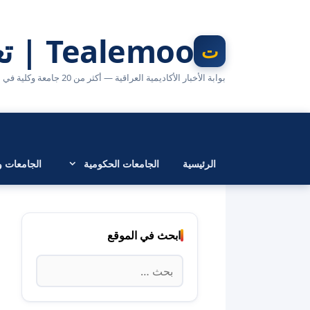
نتقل
لى
Tealemoo | تعليمو
لمحتوى
بوابة الأخبار الأكاديمية العراقية — أكثر من 20 جامعة وكلية في مكان واحد
الرئيسية
الجامعات الحكومية
الجامعات وا
ابحث في الموقع
البحث
عن: