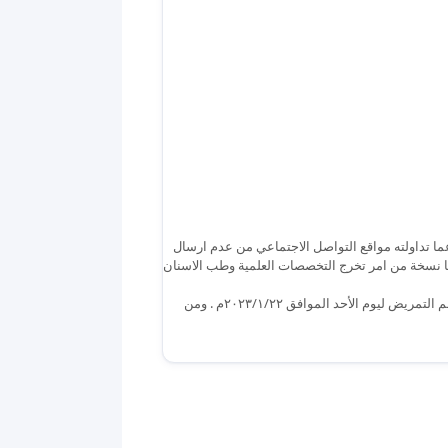
الجامعة دفعة 2022.. نظرا لكثرة الاسئلة عما تداولته مواقع التواصل الاجتماعي من عدم ارسال
طيا نسخة من امر تخرج التخصصات العلمية وطب الاسنان
#قسم_التمريض بالصور : جانب مصور من متابعة سير الامتحانات الخاصة في قسم التمريض ليوم الأحد الموافق ٢٠٢٣/١/٢٢م . ومن