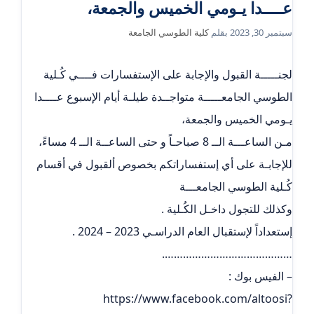
عــــدا يـومي الخميس والجمعة،
سبتمبر 30, 2023
بقلم
كلية الطوسي الجامعة
لجنـــــة القبول والإجابة على الإستفسارات فــــي كُـلية
الطوسي الجامعـــــة متواجــدة طيلـة أيام الإسبوع عــــدا
يـومي الخميس والجمعة،
مـن الساعـــة الــ 8 صباحـاً و حتى الساعــة الــ 4 مساءً،
للإجابـة على أي إستفساراتكم بخصوص ألقبول في أقسام
كُـلية الطوسي الجامعـــة
وكذلك للتجول داخـل الكُـلية .
إستعداداً لإستقبال العام الدراسـي 2023 – 2024 .
…………………………………….
– الفيس بوك :
https://www.facebook.com/altoosi?