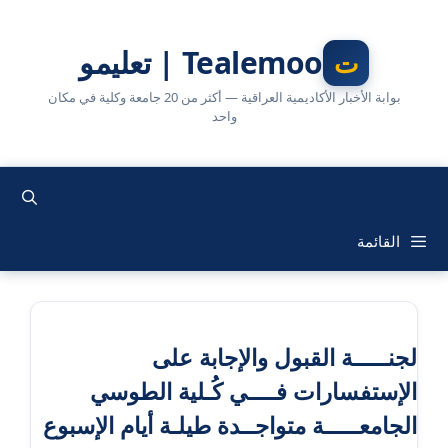
نتقل
لى
Tealemoo | تعليمو
لمحتوى
بوابة الأخبار الأكاديمية العراقية — أكثر من 20 جامعة وكلية في مكان
واحد
القائمة
لجنـــــة القبول والإجابة على
الإستفسارات فــــي كُـلية الطوسي
الجامعـــــة متواجــدة طيلـة أيام الإسبوع