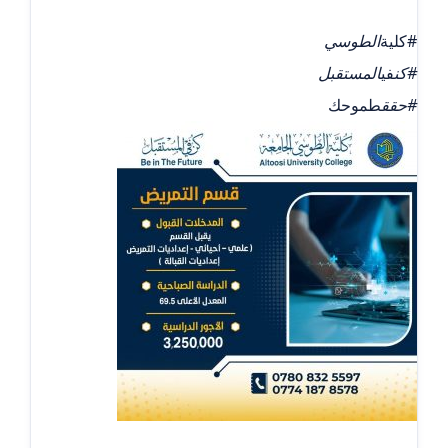
#كلية
الطوسي
#كن
في
المستقبل
#حقق
طموحك