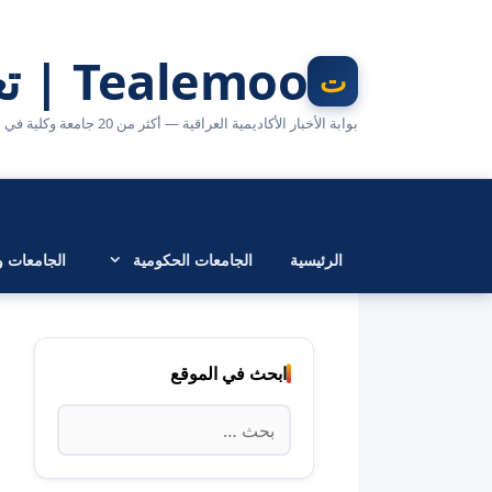
نتقل
لى
Tealemoo | تعليمو
لمحتوى
بوابة الأخبار الأكاديمية العراقية — أكثر من 20 جامعة وكلية في مكان واحد
الرئيسية
الجامعات الحكومية
الجامعات وا
ابحث في الموقع
البحث
عن: