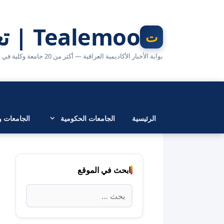
نتقل
لى
Tealemoo | تعليمو
لمحتوى
بوابة الأخبار الأكاديمية العراقية — أكثر من 20 جامعة وكلية في مكان واحد
الرئيسية
الجامعات الحكومية
الجامعات وا
ابحث في الموقع
البحث
عن: