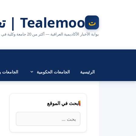
نتقل
لى
Tealemoo | تعليمو
لمحتوى
بوابة الأخبار الأكاديمية العراقية — أكثر من 20 جامعة وكلية في مكان واحد
الرئيسية
الجامعات الحكومية
الجامعات وا
ابحث في الموقع
البحث
عن: