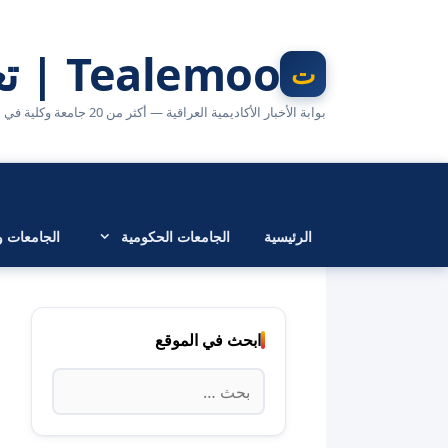
نتقل
لى
Tealemoo | تعليمو
لمحتوى
بوابة الأخبار الأكاديمية العراقية — أكثر من 20 جامعة وكلية في مكان واحد
الرئيسية
الجامعات الحكومية
الجامعات وا
ابحث في الموقع
البحث
عن: