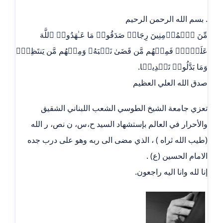
. بسم الله الرحمن الرحيم
مِّنَ ٱلۡمُؤۡمِنِینَ رِجَالࣱ صَدَقُوا۟ مَا عَـٰهَدُوا۟ ٱللَّهَ
عَلَیۡهِۖ فَمِنۡهُم مَّن قَضَىٰ نَحۡبَهُۥ وَمِنۡهُم مَّن یَنتَظِرُۖ
وَمَا بَدَّلُوا۟ تَبۡدِیلࣰا.
صدق الله العلي العظيم
تعزي جامعة الشيخ الطوسي الشعب اللبناني الشقيق
والأحرار في العالم بإستشهاد السيد ح،س، ن نص، ر الله
(طيب الله ثراه ) ، الذي مضى الى ربه وهو على درب جده
الامام الحسين (ع) .
إنا لله وانا اليه راجعون.