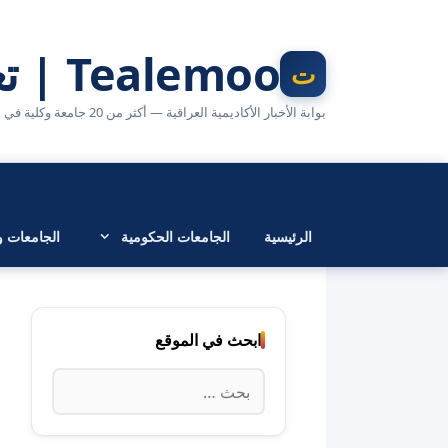
نتقل
لى
Tealemoo | تعليمو
لمحتوى
بوابة الأخبار الأكاديمية العراقية — أكثر من 20 جامعة وكلية في مكان واحد
الرئيسية
الجامعات الحكومية
الجامعات وا
ابحث في الموقع
البحث
عن: