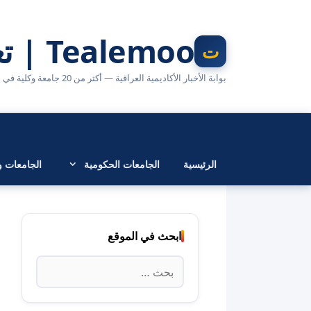
نتقل
لى
Tealemoo | تعليمو
لمحتوى
بوابة الأخبار الأكاديمية العراقية — أكثر من 20 جامعة وكلية في مكان واحد
الرئيسية
الجامعات الحكومية
الجامعات وا
ابحث في الموقع
البحث
عن: