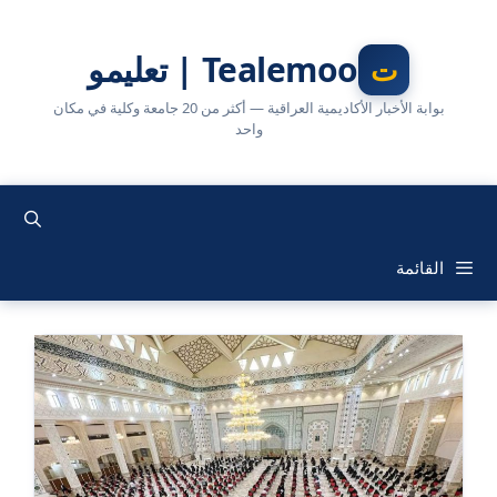
نتقل
لى
Tealemoo | تعليمو
لمحتوى
بوابة الأخبار الأكاديمية العراقية — أكثر من 20 جامعة وكلية في مكان
واحد
القائمة