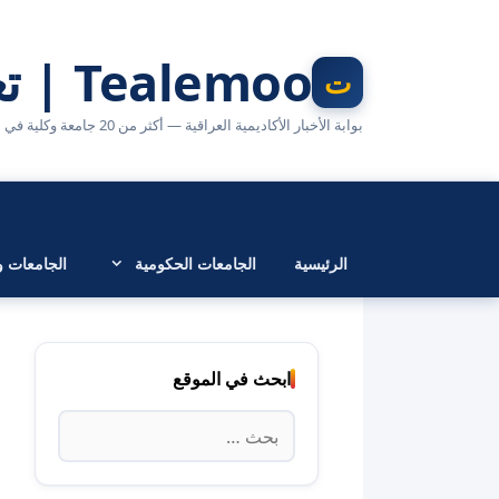
نتقل
لى
Tealemoo | تعليمو
لمحتوى
بوابة الأخبار الأكاديمية العراقية — أكثر من 20 جامعة وكلية في مكان واحد
الرئيسية
الجامعات الحكومية
الجامعات وا
ابحث في الموقع
البحث
عن: