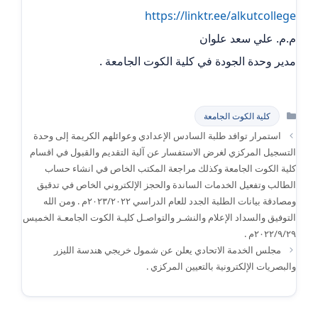
https://linktr.ee/alkutcollege
م.م. علي سعد علوان
مدير وحدة الجودة في كلية الكوت الجامعة .
التصنيفات
كلية الكوت الجامعة
استمرار توافد طلبة السادس الإعدادي وعوائلهم الكريمة إلى وحدة
التسجيل المركزي لغرض الاستفسار عن آلية التقديم والقبول في اقسام
كلية الكوت الجامعة وكذلك مراجعة المكتب الخاص في انشاء حساب
الطالب وتفعيل الخدمات الساندة والحجز الإلكتروني الخاص في تدقيق
ومصادقة بيانات الطلبة الجدد للعام الدراسي ٢٠٢٣/٢٠٢٢م . ومن الله
التوفيق والسداد الإعلام والنشـر والتواصـل كليـة الكوت الجامعـة الخميس
٢٠٢٢/٩/٢٩م .
مجلس الخدمة الاتحادي يعلن عن شمول خريجي هندسة الليزر
والبصريات الإلكترونية بالتعيين المركزي .