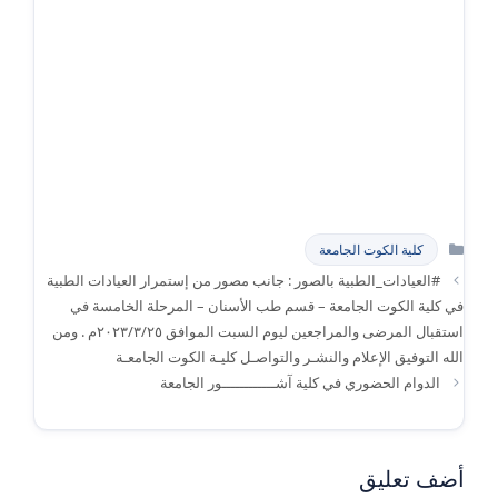
التصنيفات
كلية الكوت الجامعة
#العيادات_الطبية بالصور : جانب مصور من إستمرار العيادات الطبية
في كلية الكوت الجامعة – قسم طب الأسنان – المرحلة الخامسة في
استقبال المرضى والمراجعين ليوم السبت الموافق ٢٠٢٣/٣/٢٥م . ومن
الله التوفيق الإعلام والنشـر والتواصـل كليـة الكوت الجامعـة
الدوام الحضوري في كلية آشــــــــــــور الجامعة
أضف تعليق