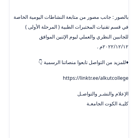
بالصور : جانب مصور من متابعة النشاطات اليومية الخاصة
في قسم تقنيات المختبرات الطبية ( المرحلة الأولى )
للجانبين النظري والعملي ليوم الإثنين الموافق
٢٠٢٢/١٢/١٢م .
♦️للمزيد من التواصل تابعوا منصاتنا الرسمية 👇
https://linktr.ee/alkutcollege
الإعلام والنشـر والتواصـل
كليـة الكوت الجامعـة