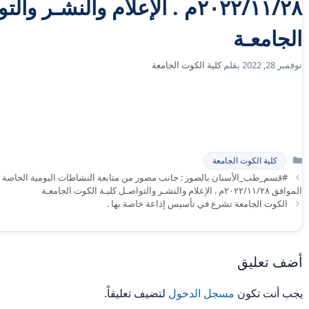
٢٠٢٢/١١/٢٨م . الإعلام والنشـر
الجامعـة
نوفمبر 28, 2022
بقلم
كلية الكوت الجامعة
التصنيفات
كلية الكوت الجامعة
#قسم_طب_الأسنان بالصور : جانب مصور من متابعة النشاطات اليومية الخاصة في
الموافق ٢٠٢٢/١١/٢٨م . الإعلام والنشـر والتواصـل كليـة الكوت الجامعـة
الكوت الجامعة تشرع في تأسيس إذاعة خاصة بها .
أضف تعليق
يجب أنت تكون
مسجل الدخول
لتضيف تعليقاً.