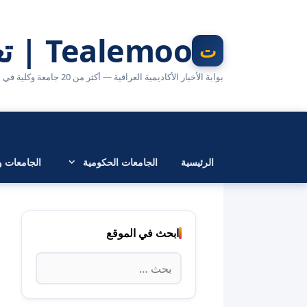
نتقل
لى
Tealemoo | تعليمو
لمحتوى
بوابة الأخبار الأكاديمية العراقية — أكثر من 20 جامعة وكلية في مكان واحد
الرئيسية
الجامعات الحكومية
الجامعات وا
ابحث في الموقع
البحث
عن: