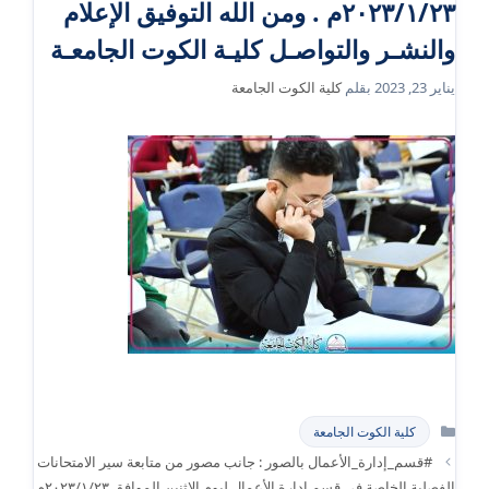
٢٠٢٣/١/٢٣م . ومن الله التوفيق الإعلام
والنشـر والتواصـل كليـة الكوت الجامعـة
يناير 23, 2023
بقلم
كلية الكوت الجامعة
التصنيفات
كلية الكوت الجامعة
#قسم_إدارة_الأعمال بالصور : جانب مصور من متابعة سير الامتحانات
الفصلية الخاصة في قسم إدارة الأعمال ليوم الإثنين الموافق ٢٠٢٣/١/٢٣م