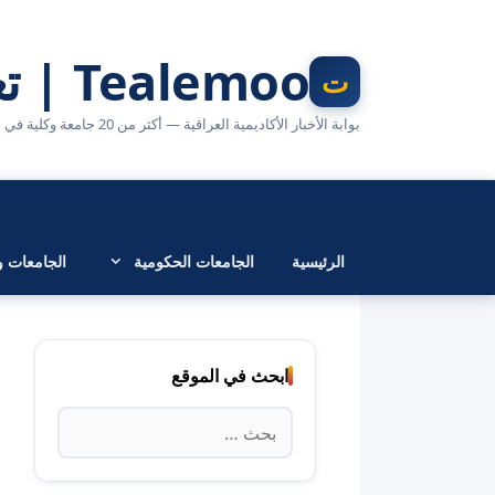
نتقل
لى
Tealemoo | تعليمو
لمحتوى
بوابة الأخبار الأكاديمية العراقية — أكثر من 20 جامعة وكلية في مكان واحد
الرئيسية
الجامعات الحكومية
الجامعات وا
ابحث في الموقع
البحث
عن: