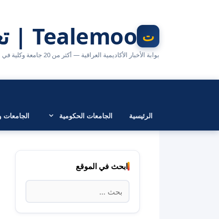
نتقل
لى
Tealemoo | تعليمو
لمحتوى
بوابة الأخبار الأكاديمية العراقية — أكثر من 20 جامعة وكلية في مكان واحد
الرئيسية
الجامعات الحكومية
الجامعات وا
ابحث في الموقع
البحث
عن: