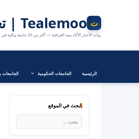
نتقل
لى
Tealemoo | تعليمو
لمحتوى
بوابة الأخبار الأكاديمية العراقية — أكثر من 20 جامعة وكلية في مكان واحد
الرئيسية
الجامعات الحكومية
الجامعات وا
ابحث في الموقع
البحث
عن: