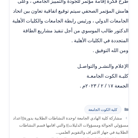
طرح فكرة إقامة مؤتمر للجودة والتمييز الجامعي ، وعلى
هامش المؤتمر الصحفي سيتم توقيع اتفاقية تعاون بين اتحاد
الجامعات الدولي ، ورئيس رابطة الجامعات والكليات الأهلية
الدكتور طالب الموسوي من أجل تنفيذ مشاريع الطاقة
المتجددة في الكليات الأهلية .
ومن الله التوفيق .
الإعلام والنشـر والتواصـل
كليـة الكوت الجامعـة
الجمعة ١٧ / ٢ / ٢٠٢٣م .
التصنيفات
كلية الكوت الجامعة
مشاركة كلية الهادي الجامعة /وحدة النشاطات الطلابية بدورة((اعداد
مسؤولي الجوالة ومسؤولات الدليلات)) والتي اقامها قسم النشاطات
الطلابية في جهاز الاشراف والتقويم العلمي…