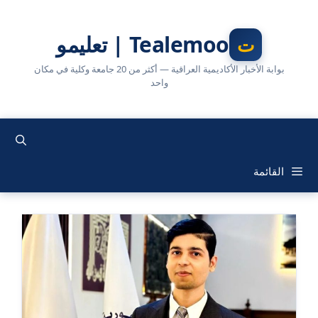
نتقل
لى
Tealemoo | تعليمو
لمحتوى
بوابة الأخبار الأكاديمية العراقية — أكثر من 20 جامعة وكلية في مكان
واحد
القائمة