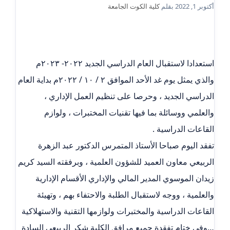
أكتوبر 1, 2022
بقلم
كلية الكوت الجامعة
استعدادا لاستقبال العام الدراسي الجديد ٢٠٢٢- ٢٠٢٣م
والذي يمثل يوم غد الأحد الموافق ٢ / ١٠ / ٢٠٢٢م بداية العام
الدراسي الجديد ، وحرصا على تنظيم العمل الإداري ،
والعلمي ووسائلة بما فيها تقنيات المختبرات ، ولوازم
القاعات الدراسية .
تفقد اليوم صباحا الأستاذ المتمرس الدكتور عبد الزهرة
الربيعي معاون العميد للشؤون العلمية ، وبرفقته السيد كريم
زيدان الموسوي المدير المالي والإداري الأقسام الإدارية
والعلمية ، ووجه لاستقبال الطلبة والاحتفاء بهم ، وتهيئة
القاعات الدراسية والمختبرات ولوازمها التقنية والاستهلاكية
…وفي ختام تفقدة جميع مرافق الكلية شكر الربيعي السادة