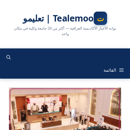
نتقل
لى
Tealemoo | تعليمو
لمحتوى
بوابة الأخبار الأكاديمية العراقية — أكثر من 20 جامعة وكلية في مكان
واحد
القائمة