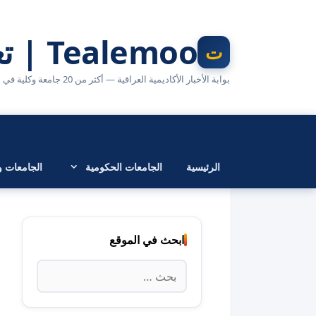
نتقل
لى
Tealemoo | تعليمو
لمحتوى
بوابة الأخبار الأكاديمية العراقية — أكثر من 20 جامعة وكلية في مكان واحد
الرئيسية
الجامعات الحكومية
الجامعات وا
ابحث في الموقع
البحث
عن: