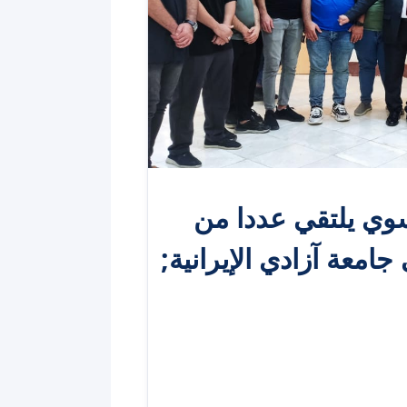
سوي يلتقي عددا من
امعة آزادي الإيرانية;