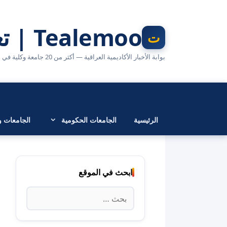
نتقل
لى
Tealemoo | تعليمو
لمحتوى
بوابة الأخبار الأكاديمية العراقية — أكثر من 20 جامعة وكلية في مكان واحد
الرئيسية
الجامعات الحكومية
الجامعات وا
ابحث في الموقع
البحث
عن: