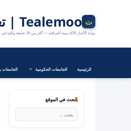
نتقل
لى
Tealemoo | تعليمو
لمحتوى
بوابة الأخبار الأكاديمية العراقية — أكثر من 20 جامعة وكلية في مكان واحد
الرئيسية
الجامعات الحكومية
الجامعات وا
ابحث في الموقع
البحث
عن: