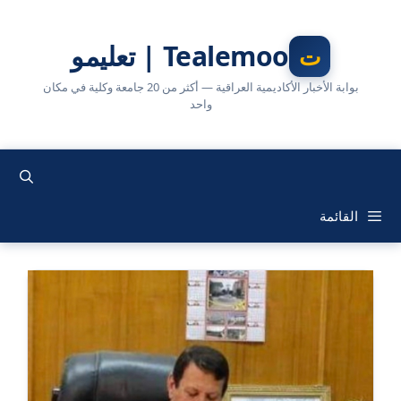
نتقل
لى
Tealemoo | تعليمو
لمحتوى
بوابة الأخبار الأكاديمية العراقية — أكثر من 20 جامعة وكلية في مكان
واحد
القائمة