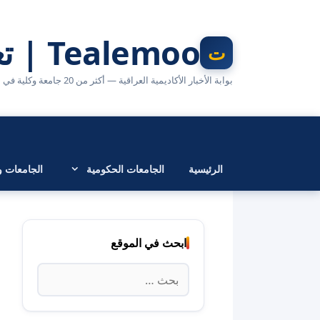
نتقل
لى
Tealemoo | تعليمو
لمحتوى
بوابة الأخبار الأكاديمية العراقية — أكثر من 20 جامعة وكلية في مكان واحد
الرئيسية
الجامعات الحكومية
الجامعات وا
ابحث في الموقع
البحث
عن: