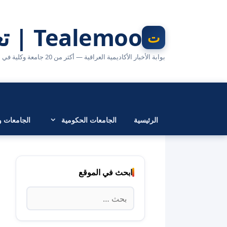
نتقل
لى
Tealemoo | تعليمو
لمحتوى
بوابة الأخبار الأكاديمية العراقية — أكثر من 20 جامعة وكلية في مكان واحد
الرئيسية
الجامعات الحكومية
الجامعات وا
ابحث في الموقع
البحث
عن: